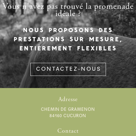
Vous n'avez pas trouvé la promenade
idéale ?
NOUS PROPOSONS DES
PRESTATIONS SUR MESURE,
ENTIÈREMENT FLEXIBLES
CONTACTEZ-NOUS
Adresse
CHEMIN DE GRAMENON
84160 CUCURON
Contact